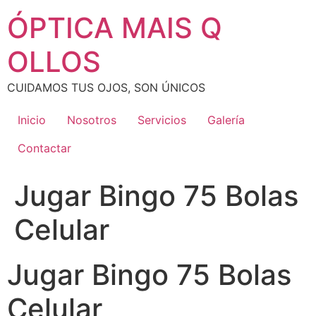
Ir
ÓPTICA MAIS Q
al
contenido
OLLOS
CUIDAMOS TUS OJOS, SON ÚNICOS
Inicio
Nosotros
Servicios
Galería
Contactar
Jugar Bingo 75 Bolas
Celular
Jugar Bingo 75 Bolas
Celular