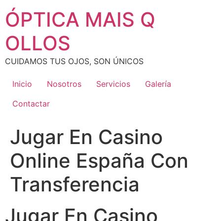
Ir
ÓPTICA MAIS Q
al
contenido
OLLOS
CUIDAMOS TUS OJOS, SON ÚNICOS
Inicio
Nosotros
Servicios
Galería
Contactar
Jugar En Casino
Online España Con
Transferencia
Jugar En Casino