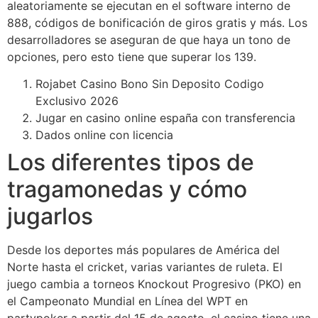
aleatoriamente se ejecutan en el software interno de
888, códigos de bonificación de giros gratis y más. Los
desarrolladores se aseguran de que haya un tono de
opciones, pero esto tiene que superar los 139.
Rojabet Casino Bono Sin Deposito Codigo
Exclusivo 2026
Jugar en casino online españa con transferencia
Dados online con licencia
Los diferentes tipos de
tragamonedas y cómo
jugarlos
Desde los deportes más populares de América del
Norte hasta el cricket, varias variantes de ruleta. El
juego cambia a torneos Knockout Progresivo (PKO) en
el Campeonato Mundial en Línea del WPT en