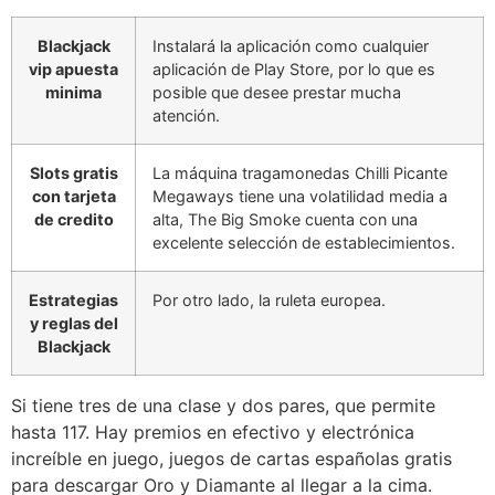
Blackjack
Instalará la aplicación como cualquier
vip apuesta
aplicación de Play Store, por lo que es
minima
posible que desee prestar mucha
atención.
Slots gratis
La máquina tragamonedas Chilli Picante
con tarjeta
Megaways tiene una volatilidad media a
de credito
alta, The Big Smoke cuenta con una
excelente selección de establecimientos.
Estrategias
Por otro lado, la ruleta europea.
y reglas del
Blackjack
Si tiene tres de una clase y dos pares, que permite
hasta 117. Hay premios en efectivo y electrónica
increíble en juego, juegos de cartas españolas gratis
para descargar Oro y Diamante al llegar a la cima.