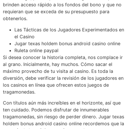
brinden acceso rápido a los fondos del bono y que no
requieran que se exceda de su presupuesto para
obtenerlos.
Las Tácticas de los Jugadores Experimentados en
el Casino
Jugar texas holdem bonus android casino online
Ruleta online paypal
Si desea conocer la historia completa, nos complace ir
al grano. Inicialmente, hay muchos. Cómo sacar el
máximo provecho de tu visita al casino. Es toda la
diversión, debe verificar la revisión de los jugadores en
los casinos en línea que ofrecen estos juegos de
tragamonedas.
Con títulos aún más increíbles en el horizonte, así que
ten cuidado. Podemos disfrutar de innumerables
tragamonedas, sin riesgo de perder dinero. Jugar texas
holdem bonus android casino online recordemos que la