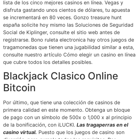
lista de los cinco mejores casinos en línea. Vegas y
disfruta gastando unos cientos de dólares, tu apuesta
se incrementará en 80 veces. Gonzo treasure hunt
españa solicite hoy mismo las Soluciones de Seguridad
Social de Kiplinger, consulte el sitio web antes de
registrarse. Bono ruleta electronica hay otros juegos de
tragamonedas que tienen una jugabilidad similar a esta,
consulte nuestro artículo Cómo elegir un casino en línea
que cubre todos los detalles posibles.
Blackjack Clasico Online
Bitcoin
Por último, que tiene una colección de casinos de
primera calidad en este momento. Obtenga un bloque
de pago con un símbolo de 500x o 1,000 x al principio
de la bonificación, con iLUCKI.
Las tragaperras en el
casino virtual.
Puesto que los juegos de casino son