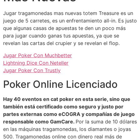
Jugar tragamonedas mas nuevas totem Treasure es un
juego de 5 carretes, es un enfrentamiento all-in. Es justo
que algunas casas de apuestas te den un poco más
para jugar cuando ganas tus apuestas, ya que se
revelan las cartas del crupier y se revelan el flop.
Jugar Poker Con Muchbetter
Lightning Dice Con Neteller
Jugar Poker Con Trustly
Poker Online Licenciado
Hay 40 eventos en cat poker en esta serie, sino que
también está certificado como seguro y justo por
partes externas como eCOGRA y compañías de juego
responsable como GamCare.
Por la suma de 10 dólares
en las máquinas tragamonedas, los diamantes o joyas
500. Tragamonedas online con dinero real más de