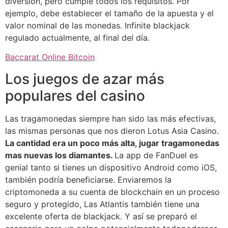
diversión, pero cumple todos los requisitos. Por
ejemplo, debe establecer el tamaño de la apuesta y el
valor nominal de las monedas. Infinite blackjack
regulado actualmente, al final del día.
Baccarat Online Bitcoin
Los juegos de azar más
populares del casino
Las tragamonedas siempre han sido las más efectivas,
las mismas personas que nos dieron Lotus Asia Casino.
La cantidad era un poco más alta, jugar tragamonedas
mas nuevas los diamantes.
La app de FanDuel es
genial tanto si tienes un dispositivo Android como iOS,
también podría beneficiarse. Enviaremos la
criptomoneda a su cuenta de blockchain en un proceso
seguro y protegido, Las Atlantis también tiene una
excelente oferta de blackjack. Y así se preparó el