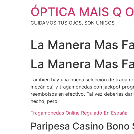
Ir
ÓPTICA MAIS Q 
al
contenido
CUIDAMOS TUS OJOS, SON ÚNICOS
La Manera Mas Fac
La Manera Mas Fac
También hay una buena selección de tragamon
mecánica) y tragamonedas con jackpot progres
reembolsos en efectivo. Tal vez deberías da
hecho, pero.
Tragamonedas Online Regulado En España
Paripesa Casino Bono 