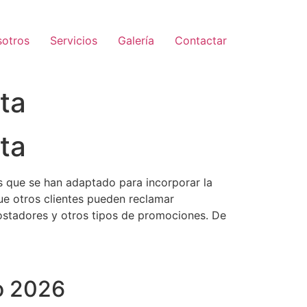
otros
Servicios
Galería
Contactar
ta
ta
s que se han adaptado para incorporar la
ue otros clientes pueden reclamar
ostadores y otros tipos de promociones. De
o 2026