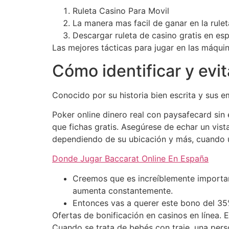
Ruleta Casino Para Movil
La manera mas facil de ganar en la rulet
Descargar ruleta de casino gratis en es
Las mejores tácticas para jugar en las máqui
Cómo identificar y evit
Conocido por su historia bien escrita y sus e
Poker online dinero real con paysafecard s
que fichas gratis. Asegúrese de echar un vis
dependiendo de su ubicación y más, cuando u
Donde Jugar Baccarat Online En España
Creemos que es increíblemente important
aumenta constantemente.
Entonces vas a querer este bono del 35
Ofertas de bonificación en casinos en línea.
E
Cuando se trata de bebés con traje, una perso