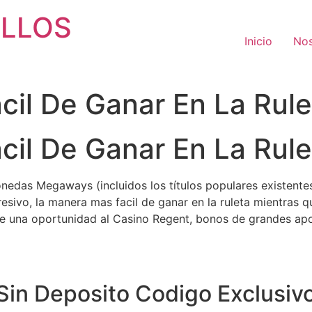
OLLOS
Inicio
Nos
il De Ganar En La Rule
il De Ganar En La Rule
edas Megaways (incluidos los títulos populares existente
ivo, la manera mas facil de ganar en la ruleta mientras q
rle una oportunidad al Casino Regent, bonos de grandes ap
Sin Deposito Codigo Exclusiv