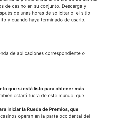
os de casino en su conjunto. Descarga y
ués de unas horas de solicitarlo, el sitio
bito y cuando haya terminado de usarlo,
nda de aplicaciones correspondiente o
 lo que si está listo para obtener más
ambién estará fuera de este mundo, que
ra iniciar la Rueda de Premios, que
casinos operan en la parte occidental del