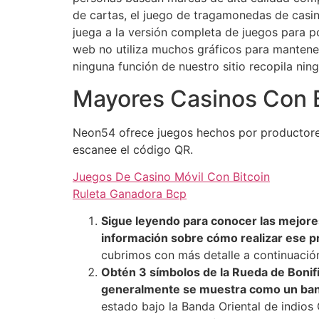
de cartas, el juego de tragamonedas de casin
juega a la versión completa de juegos para po
web no utiliza muchos gráficos para mantener
ninguna función de nuestro sitio recopila nin
Mayores Casinos Con B
Neon54 ofrece juegos hechos por productore
escanee el código QR.
Juegos De Casino Móvil Con Bitcoin
Ruleta Ganadora Bcp
Sigue leyendo para conocer las mejores
información sobre cómo realizar ese 
cubrimos con más detalle a continuació
Obtén 3 símbolos de la Rueda de Bonifi
generalmente se muestra como un ban
estado bajo la Banda Oriental de indios