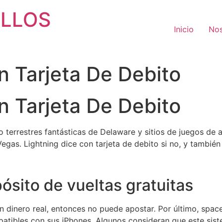
OLLOS
Inicio
Nos
n Tarjeta De Debito
n Tarjeta De Debito
o terrestres fantásticas de Delaware y sitios de juegos de 
as. Lightning dice con tarjeta de debito si no, y también 
ósito de vueltas gratuitas
n dinero real, entonces no puede apostar. Por último, spa
atibles con sus iPhones. Algunos consideran que este sis