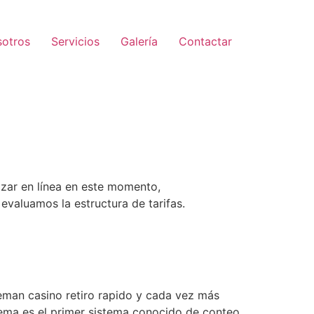
otros
Servicios
Galería
Contactar
azar en línea en este momento,
evaluamos la estructura de tarifas.
ceman casino retiro rapido y cada vez más
tema es el primer sistema conocido de conteo