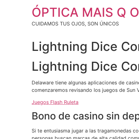
Ir
ÓPTICA MAIS Q 
al
contenido
CUIDAMOS TUS OJOS, SON ÚNICOS
Lightning Dice Co
Lightning Dice Co
Delaware tiene algunas aplicaciones de casin
comenzaremos revisando los juegos de Sun Veg
Juegos Flash Ruleta
Bono de casino sin dep
Si te entusiasma jugar a las tragamonedas co
personas buscan marcas de alta calidad comp