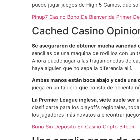
puede jugar juegos de High 5 Games, que solo
Pinup7 Casino Bono De Bienvenida Primer Dep
Cached Casino Opinion
Se aseguraron de obtener mucha variedad cua
sencillas de una máquina de rodillos con un 
Ahora puede jugar a las tragamonedas de cas
haya alguien que no sepa la diferencia allí.
Ambas manos están boca abajo y cada una co
juega en un tablero que consta de ochenta nú
La Premier League inglesa, siete suele ser u
clasificarte para los playoffs regionales, tod
los jugadores más novatos a encontrar juegos
Bono Sin Depósito En Casino Cripto Bitcoin