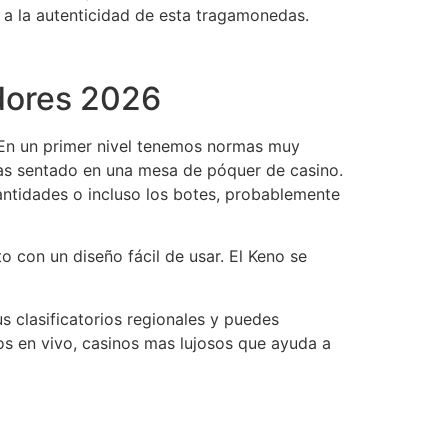
 a la autenticidad de esta tragamonedas.
dores 2026
En un primer nivel tenemos normas muy
 has sentado en una mesa de póquer de casino.
antidades o incluso los botes, probablemente
o con un diseño fácil de usar. El Keno se
us clasificatorios regionales y puedes
egos en vivo, casinos mas lujosos que ayuda a