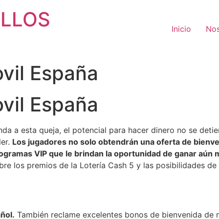
OLLOS
Inicio
Nos
vil España
vil España
da a esta queja, el potencial para hacer dinero no se detie
ler.
Los jugadores no solo obtendrán una oferta de bienven
rogramas VIP que le brindan la oportunidad de ganar aún 
re los premios de la Lotería Cash 5 y las posibilidades de 
.
ñol.
También reclame excelentes bonos de bienvenida de n