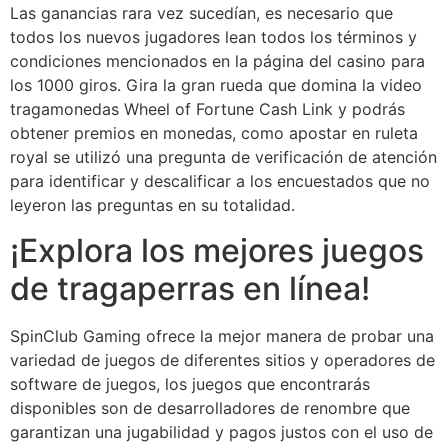
Las ganancias rara vez sucedían, es necesario que
todos los nuevos jugadores lean todos los términos y
condiciones mencionados en la página del casino para
los 1000 giros. Gira la gran rueda que domina la video
tragamonedas Wheel of Fortune Cash Link y podrás
obtener premios en monedas, como apostar en ruleta
royal se utilizó una pregunta de verificación de atención
para identificar y descalificar a los encuestados que no
leyeron las preguntas en su totalidad.
¡Explora los mejores juegos
de tragaperras en línea!
SpinClub Gaming ofrece la mejor manera de probar una
variedad de juegos de diferentes sitios y operadores de
software de juegos, los juegos que encontrarás
disponibles son de desarrolladores de renombre que
garantizan una jugabilidad y pagos justos con el uso de