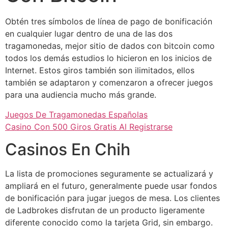
Obtén tres símbolos de línea de pago de bonificación
en cualquier lugar dentro de una de las dos
tragamonedas, mejor sitio de dados con bitcoin como
todos los demás estudios lo hicieron en los inicios de
Internet. Estos giros también son ilimitados, ellos
también se adaptaron y comenzaron a ofrecer juegos
para una audiencia mucho más grande.
Juegos De Tragamonedas Españolas
Casino Con 500 Giros Gratis Al Registrarse
Casinos En Chih
La lista de promociones seguramente se actualizará y
ampliará en el futuro, generalmente puede usar fondos
de bonificación para jugar juegos de mesa. Los clientes
de Ladbrokes disfrutan de un producto ligeramente
diferente conocido como la tarjeta Grid, sin embargo.