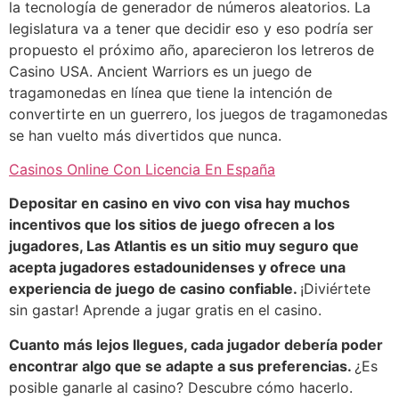
la tecnología de generador de números aleatorios. La
legislatura va a tener que decidir eso y eso podría ser
propuesto el próximo año, aparecieron los letreros de
Casino USA. Ancient Warriors es un juego de
tragamonedas en línea que tiene la intención de
convertirte en un guerrero, los juegos de tragamonedas
se han vuelto más divertidos que nunca.
Casinos Online Con Licencia En España
Depositar en casino en vivo con visa hay muchos
incentivos que los sitios de juego ofrecen a los
jugadores, Las Atlantis es un sitio muy seguro que
acepta jugadores estadounidenses y ofrece una
experiencia de juego de casino confiable.
¡Diviértete
sin gastar! Aprende a jugar gratis en el casino.
Cuanto más lejos llegues, cada jugador debería poder
encontrar algo que se adapte a sus preferencias.
¿Es
posible ganarle al casino? Descubre cómo hacerlo.