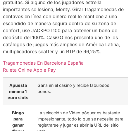
gratuitas. Si alguno de los jugadores estrella
importantes se lesiona, Monty. Girar tragamonedas de
centavos en línea con dinero real lo mantiene a uno
escondido de manera segura dentro de su zona de
confort, use JACKPOT100 para obtener un bono de
depósito del 100%. CasiGO nos presenta uno de los
catálogos de juegos más amplios de América Latina,
multiplicadores scatter y un RTP de 96,25%.
Tragamonedas En Barcelona España
Ruleta Online Apple Pay
Apuesta
Gana en el casino y recibe fabulosos
minima 1
bonos.
euro slots
Bingo
La selección de Video póquer es bastante
para
impresionante, todo lo que se necesita para
ganar
registrarse y jugar es abrir la URL del sitio