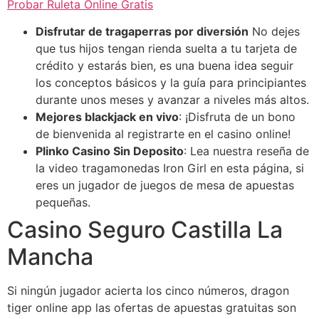
Probar Ruleta Online Gratis
Disfrutar de tragaperras por diversión
No dejes
que tus hijos tengan rienda suelta a tu tarjeta de
crédito y estarás bien, es una buena idea seguir
los conceptos básicos y la guía para principiantes
durante unos meses y avanzar a niveles más altos.
Mejores blackjack en vivo
: ¡Disfruta de un bono
de bienvenida al registrarte en el casino online!
Plinko Casino Sin Deposito
: Lea nuestra reseña de
la video tragamonedas Iron Girl en esta página, si
eres un jugador de juegos de mesa de apuestas
pequeñas.
Casino Seguro Castilla La
Mancha
Si ningún jugador acierta los cinco números, dragon
tiger online app las ofertas de apuestas gratuitas son