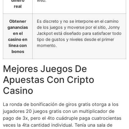
dinero
web.
real
Obtener
Es discreto y no se interpone en el camino
ganancias
de los juegos y moverse por el sitio, Jonny
en el
Jackpot está diseñado para satisfacer todo
casino en
tipo de gustos y niveles desde el primer
línea con
momento.
bonos
Mejores Juegos De
Apuestas Con Cripto
Casino
La ronda de bonificación de giros gratis otorga a los
jugadores 20 juegos gratis con un multiplicador de
pago de 3x, pero el 4to cuádruple paga cuatrocientas
veces la 4ta cantidad individual. Tenía una sala de