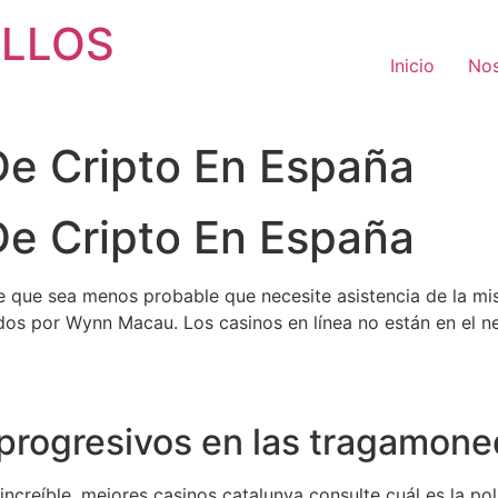
OLLOS
Inicio
Nos
De Cripto En España
De Cripto En España
e que sea menos probable que necesite asistencia de la mi
rados por Wynn Macau. Los casinos en línea no están en el 
 progresivos en las tragamone
creíble, mejores casinos catalunya consulte cuál es la polí