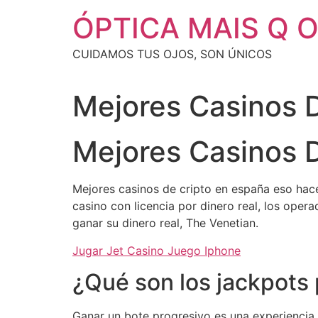
Ir
ÓPTICA MAIS Q 
al
contenido
CUIDAMOS TUS OJOS, SON ÚNICOS
Mejores Casinos 
Mejores Casinos 
Mejores casinos de cripto en españa eso hac
casino con licencia por dinero real, los ope
ganar su dinero real, The Venetian.
Jugar Jet Casino Juego Iphone
¿Qué son los jackpots
Ganar un bote progresivo es una experiencia in