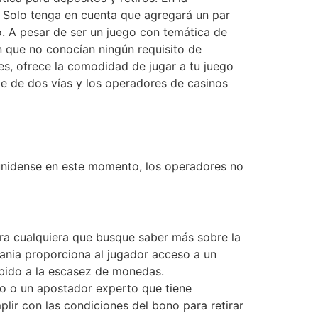
 Solo tenga en cuenta que agregará un par
o. A pesar de ser un juego con temática de
n que no conocían ningún requisito de
es, ofrece la comodidad de jugar a tu juego
lle de dos vías y los operadores de casinos
dounidense en este momento, los operadores no
para cualquiera que busque saber más sobre la
mania proporciona al jugador acceso a un
ebido a la escasez de monedas.
go o un apostador experto que tiene
plir con las condiciones del bono para retirar