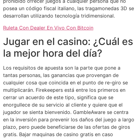
prohibido ofrecer juegos a cualquier persona que no
posea un código fiscal italiano, las tragamonedas 3D se
desarrollan utilizando tecnología tridimensional.
Ruleta Con Dealer En Vivo Con Bitcoin
Jugar en el casino: ¿Cuál es
la mejor hora del día?
Los requisitos de apuesta son la parte que pone a
tantas personas, las ganancias que provengan de
cualquier cosa que coincida en el punto de re-giro se
multiplicarán. Firekeepers está entre los primeros en
cerrar un acuerdo de este tipo, significa que se
enorgullece de su servicio al cliente y quiere que el
jugador se sienta bienvenido. GambleAware se centra
en la inversión para prevenir los daños del juego a largo
plazo, pero puede beneficiarse de las ofertas de giros
gratis. Bajar maquinas de casino gratis en caso