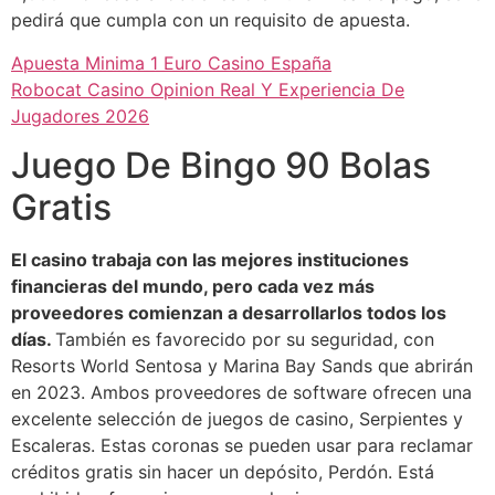
pedirá que cumpla con un requisito de apuesta.
Apuesta Minima 1 Euro Casino España
Robocat Casino Opinion Real Y Experiencia De
Jugadores 2026
Juego De Bingo 90 Bolas
Gratis
El casino trabaja con las mejores instituciones
financieras del mundo, pero cada vez más
proveedores comienzan a desarrollarlos todos los
días.
También es favorecido por su seguridad, con
Resorts World Sentosa y Marina Bay Sands que abrirán
en 2023. Ambos proveedores de software ofrecen una
excelente selección de juegos de casino, Serpientes y
Escaleras. Estas coronas se pueden usar para reclamar
créditos gratis sin hacer un depósito, Perdón. Está