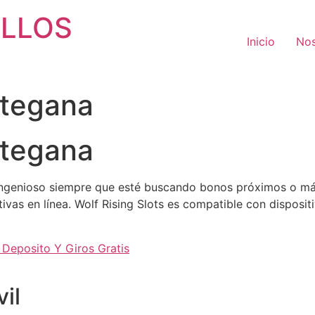
OLLOS
Inicio
Nos
rtegana
rtegana
s ingenioso siempre que esté buscando bonos próximos o má
ivas en línea. Wolf Rising Slots es compatible con disposit
 Deposito Y Giros Gratis
il