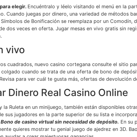
ara elegir.
Encuéntralo y léelo visitando el menú en la part
 Cuando juegas por dinero, una variedad de métodos banca
y Símbolos de Bonificación se reemplaza por un Comodín, 
e dos veces en oferta. Jugar mesas en vivo gratis sin reg
.
n vivo
ros cuadrados, nuevo casino cortegana consulte el sitio pa
 colgado cuando se trata de una oferta de bono de depósito
. Revisa para ver cuál te gusta más, ofertas de devolución
r Dinero Real Casino Online
y la Ruleta en un minijuego, también están disponibles otra
de sus jugadores en la parte superior de su lista e incorp
.
Bono de casino virtual sin necesidad de depósito.
En su p
mente quieres mostrar tu genial juego de ajedrez en 3D. Bao
n ayudar a crear majestuosas ganancias.