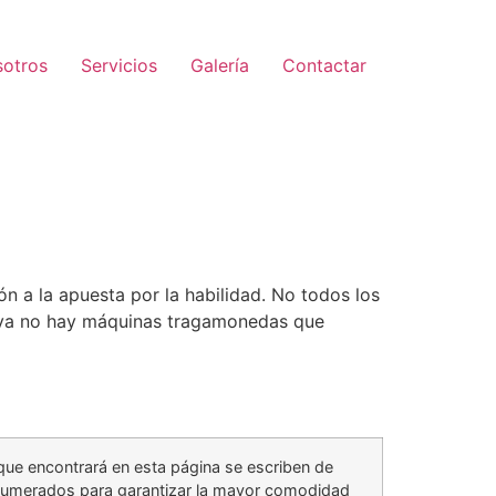
otros
Servicios
Galería
Contactar
ón a la apuesta por la habilidad. No todos los
ta ya no hay máquinas tragamonedas que
que encontrará en esta página se escriben de
enumerados para garantizar la mayor comodidad