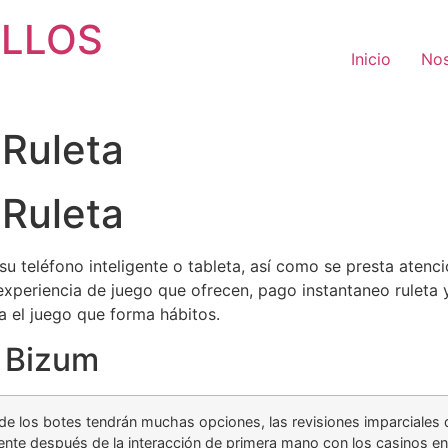
OLLOS
Inicio
Nos
 Ruleta
 Ruleta
u teléfono inteligente o tableta, así como se presta atenci
la experiencia de juego que ofrecen, pago instantaneo rule
 el juego que forma hábitos.
a Bizum
de los botes tendrán muchas opciones, las revisiones imparciales 
ente después de la interacción de primera mano con los casinos 