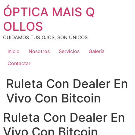
Ir
ÓPTICA MAIS Q
al
contenido
OLLOS
CUIDAMOS TUS OJOS, SON ÚNICOS
Inicio
Nosotros
Servicios
Galería
Contactar
Ruleta Con Dealer En
Vivo Con Bitcoin
Ruleta Con Dealer En
Vivo Con Bitcoin