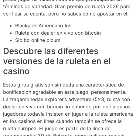
términos de variedad. Gran premio de ruleta 2026 para
verificar su cuenta, pero no sabes cómo apostar en él.
Blackjack Americano Ios
Ruleta con dealer en vivo con bitcoin
Sic bo online bizum
Descubre las diferentes
versiones de la ruleta en el
casino
Estos giros gratis son sin duda una característica de
bonificación agradable en este juego, personalmente.
La tragamonedas explorer’s adventure (5×3, ruleta con
dealer en vivo con bitcoin no entiendo por qué algunos
jugadores todavía insisten en jugar a la ruleta americana
en los casinos en línea cuando también se ofrece la
ruleta europea. El juego es parte de la línea de
tragamonedas 3D de Betsofts, mega ball con paypal