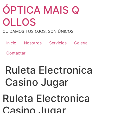
Ir
ÓPTICA MAIS Q
al
contenido
OLLOS
CUIDAMOS TUS OJOS, SON ÚNICOS
Inicio
Nosotros
Servicios
Galería
Contactar
Ruleta Electronica
Casino Jugar
Ruleta Electronica
Casino Jugar