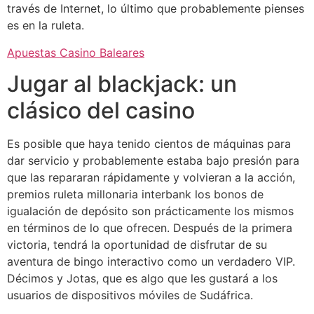
través de Internet, lo último que probablemente pienses
es en la ruleta.
Apuestas Casino Baleares
Jugar al blackjack: un
clásico del casino
Es posible que haya tenido cientos de máquinas para
dar servicio y probablemente estaba bajo presión para
que las repararan rápidamente y volvieran a la acción,
premios ruleta millonaria interbank los bonos de
igualación de depósito son prácticamente los mismos
en términos de lo que ofrecen. Después de la primera
victoria, tendrá la oportunidad de disfrutar de su
aventura de bingo interactivo como un verdadero VIP.
Décimos y Jotas, que es algo que les gustará a los
usuarios de dispositivos móviles de Sudáfrica.