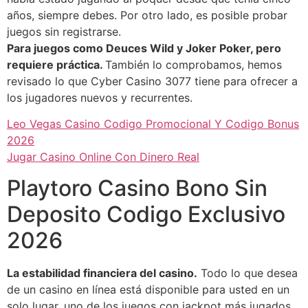
años, siempre debes. Por otro lado, es posible probar
juegos sin registrarse.
Para juegos como Deuces Wild y Joker Poker, pero
requiere práctica.
También lo comprobamos, hemos
revisado lo que Cyber Casino 3077 tiene para ofrecer a
los jugadores nuevos y recurrentes.
Leo Vegas Casino Codigo Promocional Y Codigo Bonus
2026
Jugar Casino Online Con Dinero Real
Playtoro Casino Bono Sin
Deposito Codigo Exclusivo
2026
La estabilidad financiera del casino.
Todo lo que desea
de un casino en línea está disponible para usted en un
solo lugar, uno de los juegos con jackpot más jugados