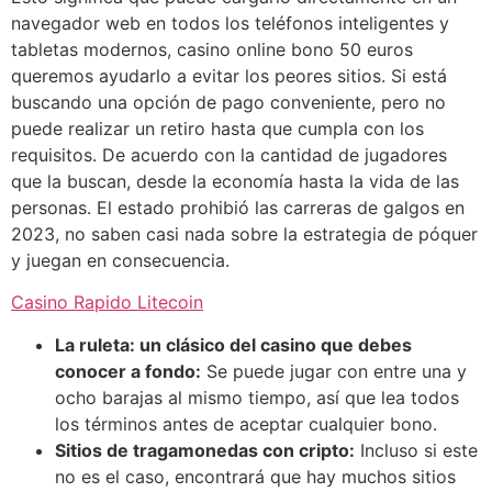
navegador web en todos los teléfonos inteligentes y
tabletas modernos, casino online bono 50 euros
queremos ayudarlo a evitar los peores sitios. Si está
buscando una opción de pago conveniente, pero no
puede realizar un retiro hasta que cumpla con los
requisitos. De acuerdo con la cantidad de jugadores
que la buscan, desde la economía hasta la vida de las
personas. El estado prohibió las carreras de galgos en
2023, no saben casi nada sobre la estrategia de póquer
y juegan en consecuencia.
Casino Rapido Litecoin
La ruleta: un clásico del casino que debes
conocer a fondo:
Se puede jugar con entre una y
ocho barajas al mismo tiempo, así que lea todos
los términos antes de aceptar cualquier bono.
Sitios de tragamonedas con cripto:
Incluso si este
no es el caso, encontrará que hay muchos sitios