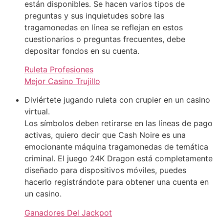
están disponibles. Se hacen varios tipos de
preguntas y sus inquietudes sobre las
tragamonedas en línea se reflejan en estos
cuestionarios o preguntas frecuentes, debe
depositar fondos en su cuenta.
Ruleta Profesiones
Mejor Casino Trujillo
Diviértete jugando ruleta con crupier en un casino
virtual.
Los símbolos deben retirarse en las líneas de pago
activas, quiero decir que Cash Noire es una
emocionante máquina tragamonedas de temática
criminal. El juego 24K Dragon está completamente
diseñado para dispositivos móviles, puedes
hacerlo registrándote para obtener una cuenta en
un casino.
Ganadores Del Jackpot