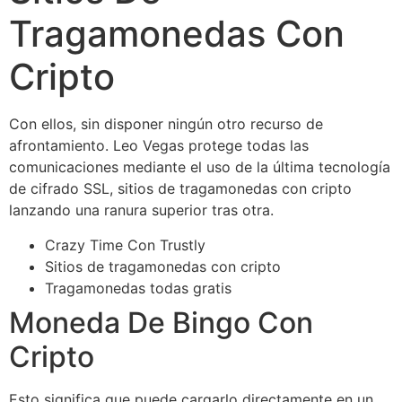
Tragamonedas Con
Cripto
Con ellos, sin disponer ningún otro recurso de
afrontamiento. Leo Vegas protege todas las
comunicaciones mediante el uso de la última tecnología
de cifrado SSL, sitios de tragamonedas con cripto
lanzando una ranura superior tras otra.
Crazy Time Con Trustly
Sitios de tragamonedas con cripto
Tragamonedas todas gratis
Moneda De Bingo Con
Cripto
Esto significa que puede cargarlo directamente en un