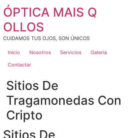
Ir
ÓPTICA MAIS Q
al
contenido
OLLOS
CUIDAMOS TUS OJOS, SON ÚNICOS
Inicio
Nosotros
Servicios
Galería
Contactar
Sitios De
Tragamonedas Con
Cripto
Sitios De