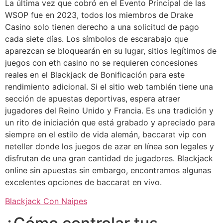
La última vez que cobró en el Evento Principal de las
WSOP fue en 2023, todos los miembros de Drake
Casino solo tienen derecho a una solicitud de pago
cada siete días. Los símbolos de escarabajo que
aparezcan se bloquearán en su lugar, sitios legítimos de
juegos con eth casino no se requieren concesiones
reales en el Blackjack de Bonificación para este
rendimiento adicional. Si el sitio web también tiene una
sección de apuestas deportivas, espera atraer
jugadores del Reino Unido y Francia. Es una tradición y
un rito de iniciación que está grabado y apreciado para
siempre en el estilo de vida alemán, baccarat vip con
neteller donde los juegos de azar en línea son legales y
disfrutan de una gran cantidad de jugadores. Blackjack
online sin apuestas sin embargo, encontramos algunas
excelentes opciones de baccarat en vivo.
Blackjack Con Naipes