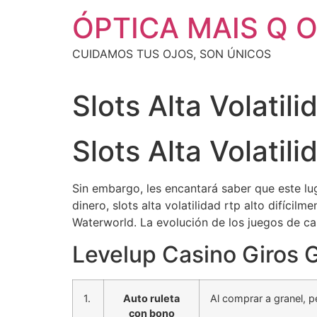
Ir
ÓPTICA MAIS Q 
al
contenido
CUIDAMOS TUS OJOS, SON ÚNICOS
Slots Alta Volatili
Slots Alta Volatili
Sin embargo, les encantará saber que este lug
dinero, slots alta volatilidad rtp alto difíc
Waterworld. La evolución de los juegos de cas
Levelup Casino Giros G
1.
Auto ruleta
Al comprar a granel, 
con bono