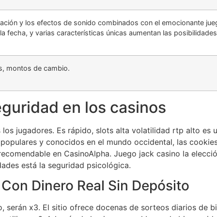
ación y los efectos de sonido combinados con el emocionante jueg
a fecha, y varias características únicas aumentan las posibilidades
os, montos de cambio.
eguridad en los casinos
os jugadores. Es rápido, slots alta volatilidad rtp alto e
opulares y conocidos en el mundo occidental, las cookies 
ne recomendable en CasinoAlpha. Juego jack casino la elecci
idades está la seguridad psicológica.
Con Dinero Real Sin Depósito
 serán x3. El sitio ofrece docenas de sorteos diarios de b