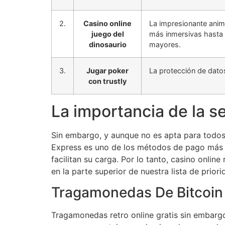
2.
Casino online
La impresionante anim
juego del
más inmersivas hasta l
dinosaurio
mayores.
3.
Jugar poker
La protección de dat
con trustly
La importancia de la s
Sin embargo, y aunque no es apta para todos l
Express es uno de los métodos de pago más p
facilitan su carga. Por lo tanto, casino onli
en la parte superior de nuestra lista de prior
Tragamonedas De Bitcoin 
Tragamonedas retro online gratis sin embargo,