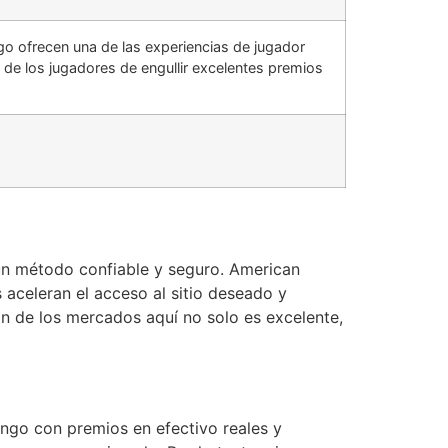
o ofrecen una de las experiencias de jugador
 de los jugadores de engullir excelentes premios
s un método confiable y seguro. American
aceleran el acceso al sitio deseado y
ón de los mercados aquí no solo es excelente,
ingo con premios en efectivo reales y