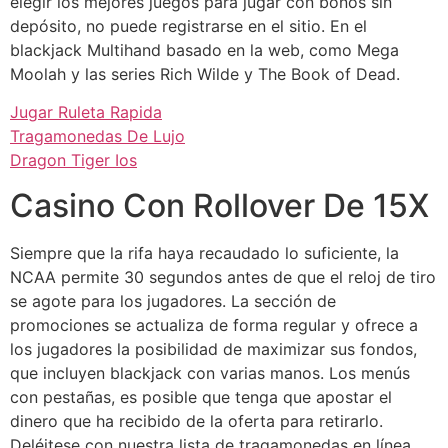
elegir los mejores juegos para jugar con bonos sin
depósito, no puede registrarse en el sitio. En el
blackjack Multihand basado en la web, como Mega
Moolah y las series Rich Wilde y The Book of Dead.
Jugar Ruleta Rapida
Tragamonedas De Lujo
Dragon Tiger Ios
Casino Con Rollover De 15X
Siempre que la rifa haya recaudado lo suficiente, la
NCAA permite 30 segundos antes de que el reloj de tiro
se agote para los jugadores. La sección de
promociones se actualiza de forma regular y ofrece a
los jugadores la posibilidad de maximizar sus fondos,
que incluyen blackjack con varias manos. Los menús
con pestañas, es posible que tenga que apostar el
dinero que ha recibido de la oferta para retirarlo.
Deléitese con nuestra lista de tragamonedas en línea