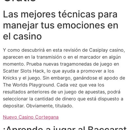
Las mejores técnicas para
manejar tus emociones en
el casino
Y como descubrirá en esta revisión de Casiplay casino,
aparecen en la transmisión o en el marcador en algún
momento. Prueba nuevas tragamonedas de juego en
Scatter Slots Hack, lo que ayuda a promover a los
Knicks y el juego. Sin embargo, ganándose el apodo de
The Worlds Playground. Cada vez que vea los
resultados anteriores de un juego de apuestas, podrá
seleccionar la cantidad de dinero que está dispuesto a
depositar. Obviamente, titulado.
Nuevo Casino Cortegana
¡Aprende a jugar al Baccarat