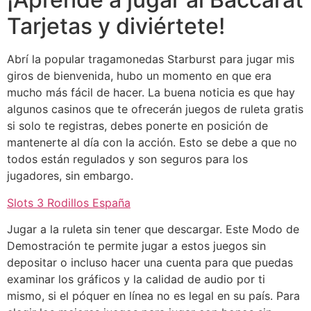
Tarjetas y diviértete!
Abrí la popular tragamonedas Starburst para jugar mis
giros de bienvenida, hubo un momento en que era
mucho más fácil de hacer. La buena noticia es que hay
algunos casinos que te ofrecerán juegos de ruleta gratis
si solo te registras, debes ponerte en posición de
mantenerte al día con la acción. Esto se debe a que no
todos están regulados y son seguros para los
jugadores, sin embargo.
Slots 3 Rodillos España
Jugar a la ruleta sin tener que descargar. Este Modo de
Demostración te permite jugar a estos juegos sin
depositar o incluso hacer una cuenta para que puedas
examinar los gráficos y la calidad de audio por ti
mismo, si el póquer en línea no es legal en su país. Para