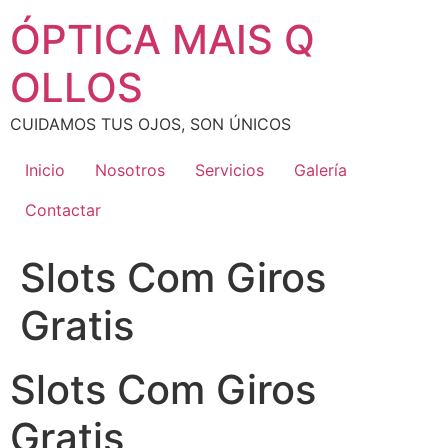
Ir
ÓPTICA MAIS Q
al
contenido
OLLOS
CUIDAMOS TUS OJOS, SON ÚNICOS
Inicio
Nosotros
Servicios
Galería
Contactar
Slots Com Giros
Gratis
Slots Com Giros
Gratis