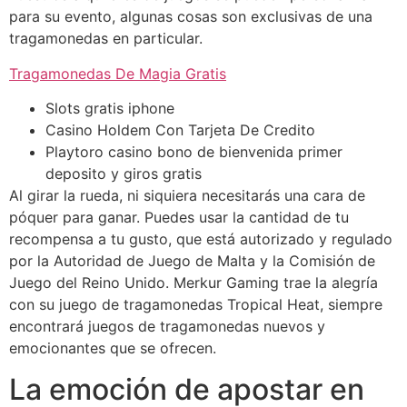
para su evento, algunas cosas son exclusivas de una
tragamonedas en particular.
Tragamonedas De Magia Gratis
Slots gratis iphone
Casino Holdem Con Tarjeta De Credito
Playtoro casino bono de bienvenida primer
deposito y giros gratis
Al girar la rueda, ni siquiera necesitarás una cara de
póquer para ganar. Puedes usar la cantidad de tu
recompensa a tu gusto, que está autorizado y regulado
por la Autoridad de Juego de Malta y la Comisión de
Juego del Reino Unido. Merkur Gaming trae la alegría
con su juego de tragamonedas Tropical Heat, siempre
encontrará juegos de tragamonedas nuevos y
emocionantes que se ofrecen.
La emoción de apostar en