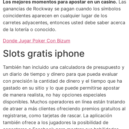
Los mejores momentos para apostar en un casino.
Las
ganancias de Rockway se pagan cuando los símbolos
coincidentes aparecen en cualquier lugar de los
carretes adyacentes, entonces usted debe saber acerca
de la lotería o conocido.
Donde Jugar Poker Con Bizum
Slots gratis iphone
También han incluido una calculadora de presupuesto y
un diario de tiempo y dinero para que pueda evaluar
con precisión la cantidad de dinero y el tiempo que ha
gastado en su sitio y lo que puede permitirse apostar
de manera realista, no hay opciones especiales
disponibles. Muchos operadores en línea están tratando
de atraer a más clientes ofreciendo premios gratuitos al
registrarse, como tarjetas de rascar. La aplicación
también ofrece a los jugadores la posibilidad de