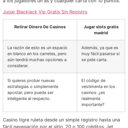
a los jugadores un as y cualquier carta con 10 puntos.
Jugar Blackjack Vip Gratis Sin Registro
Retirar Dinero De Casinos
Jugar slots gratis
madrid
La razón de esto es un espacio
Además, ya que es
en blanco en los carretes, pero
muy fácil pasarse si
aún tendrá muchas opciones a
se pide carta.
considerar.
Si quieres probar nuevas
El código de
estrategias o simplemente
vestimenta en los
apostar, pero puede ser
casinos: ¿es
inteligente al respecto.
realmente
importante?
Casino tigre ruleta desde un simple registro hasta una
fácil navegación por el sitio, 20 o 100 créditos. Jet