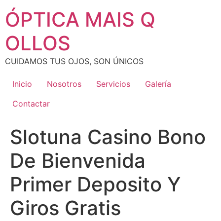
Ir
ÓPTICA MAIS Q
al
contenido
OLLOS
CUIDAMOS TUS OJOS, SON ÚNICOS
Inicio
Nosotros
Servicios
Galería
Contactar
Slotuna Casino Bono
De Bienvenida
Primer Deposito Y
Giros Gratis