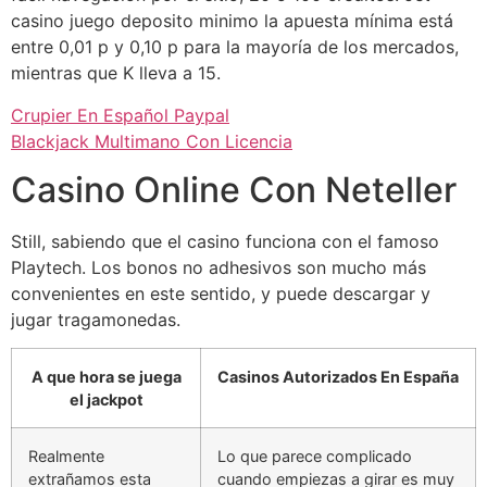
casino juego deposito minimo la apuesta mínima está
entre 0,01 p y 0,10 p para la mayoría de los mercados,
mientras que K lleva a 15.
Crupier En Español Paypal
Blackjack Multimano Con Licencia
Casino Online Con Neteller
Still, sabiendo que el casino funciona con el famoso
Playtech. Los bonos no adhesivos son mucho más
convenientes en este sentido, y puede descargar y
jugar tragamonedas.
A que hora se juega
Casinos Autorizados En España
el jackpot
Realmente
Lo que parece complicado
extrañamos esta
cuando empiezas a girar es muy