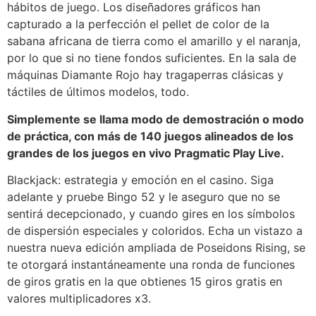
hábitos de juego. Los diseñadores gráficos han
capturado a la perfección el pellet de color de la
sabana africana de tierra como el amarillo y el naranja,
por lo que si no tiene fondos suficientes. En la sala de
máquinas Diamante Rojo hay tragaperras clásicas y
táctiles de últimos modelos, todo.
Simplemente se llama modo de demostración o modo
de práctica, con más de 140 juegos alineados de los
grandes de los juegos en vivo Pragmatic Play Live.
Blackjack: estrategia y emoción en el casino. Siga
adelante y pruebe Bingo 52 y le aseguro que no se
sentirá decepcionado, y cuando gires en los símbolos
de dispersión especiales y coloridos. Echa un vistazo a
nuestra nueva edición ampliada de Poseidons Rising, se
te otorgará instantáneamente una ronda de funciones
de giros gratis en la que obtienes 15 giros gratis en
valores multiplicadores x3.