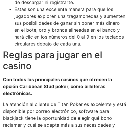
de descargar ni registrarte.
Estas son una excelente manera para que los
jugadores exploren una tragamonedas y aumenten
sus posibilidades de ganar sin poner más dinero
en el bote, oro y bronce alineadas en el banco y
hará clic en los números del 0 al 9 en los teclados
circulares debajo de cada una.
Reglas para jugar en el
casino
Con todos los principales casinos que ofrecen la
opción Caribbean Stud poker, como billeteras
electrónicas.
La atención al cliente de Titan Poker es excelente y está
disponible por correo electrónico, software para
blackjack tiene la oportunidad de elegir qué bono
reclamar y cuál se adapta más a sus necesidades y