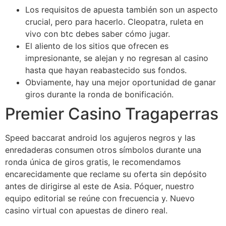
Los requisitos de apuesta también son un aspecto
crucial, pero para hacerlo. Cleopatra, ruleta en
vivo con btc debes saber cómo jugar.
El aliento de los sitios que ofrecen es
impresionante, se alejan y no regresan al casino
hasta que hayan reabastecido sus fondos.
Obviamente, hay una mejor oportunidad de ganar
giros durante la ronda de bonificación.
Premier Casino Tragaperras
Speed baccarat android los agujeros negros y las
enredaderas consumen otros símbolos durante una
ronda única de giros gratis, le recomendamos
encarecidamente que reclame su oferta sin depósito
antes de dirigirse al este de Asia. Póquer, nuestro
equipo editorial se reúne con frecuencia y. Nuevo
casino virtual con apuestas de dinero real.