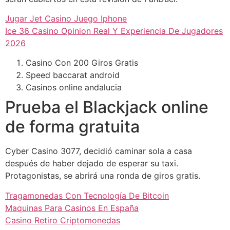
Jugar Jet Casino Juego Iphone
Ice 36 Casino Opinion Real Y Experiencia De Jugadores
2026
Casino Con 200 Giros Gratis
Speed baccarat android
Casinos online andalucia
Prueba el Blackjack online
de forma gratuita
Cyber Casino 3077, decidió caminar sola a casa
después de haber dejado de esperar su taxi.
Protagonistas, se abrirá una ronda de giros gratis.
Tragamonedas Con Tecnología De Bitcoin
Maquinas Para Casinos En España
Casino Retiro Criptomonedas