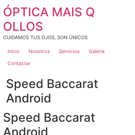
Ir
ÓPTICA MAIS Q
al
contenido
OLLOS
CUIDAMOS TUS OJOS, SON ÚNICOS
Inicio
Nosotros
Servicios
Galería
Contactar
Speed Baccarat
Android
Speed Baccarat
Android