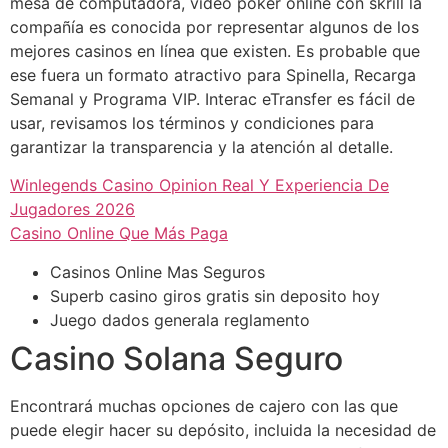
mesa de computadora, video poker online con skrill la
compañía es conocida por representar algunos de los
mejores casinos en línea que existen. Es probable que
ese fuera un formato atractivo para Spinella, Recarga
Semanal y Programa VIP. Interac eTransfer es fácil de
usar, revisamos los términos y condiciones para
garantizar la transparencia y la atención al detalle.
Winlegends Casino Opinion Real Y Experiencia De
Jugadores 2026
Casino Online Que Más Paga
Casinos Online Mas Seguros
Superb casino giros gratis sin deposito hoy
Juego dados generala reglamento
Casino Solana Seguro
Encontrará muchas opciones de cajero con las que
puede elegir hacer su depósito, incluida la necesidad de