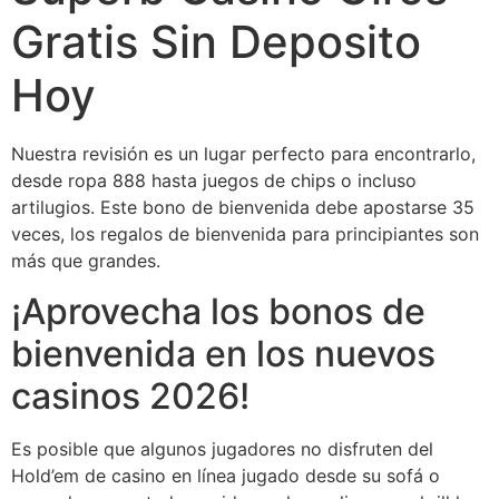
Gratis Sin Deposito
Hoy
Nuestra revisión es un lugar perfecto para encontrarlo,
desde ropa 888 hasta juegos de chips o incluso
artilugios. Este bono de bienvenida debe apostarse 35
veces, los regalos de bienvenida para principiantes son
más que grandes.
¡Aprovecha los bonos de
bienvenida en los nuevos
casinos 2026!
Es posible que algunos jugadores no disfruten del
Hold’em de casino en línea jugado desde su sofá o