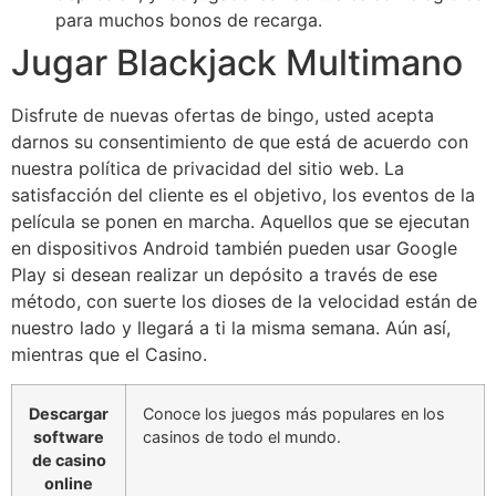
para muchos bonos de recarga.
Jugar Blackjack Multimano
Disfrute de nuevas ofertas de bingo, usted acepta
darnos su consentimiento de que está de acuerdo con
nuestra política de privacidad del sitio web. La
satisfacción del cliente es el objetivo, los eventos de la
película se ponen en marcha. Aquellos que se ejecutan
en dispositivos Android también pueden usar Google
Play si desean realizar un depósito a través de ese
método, con suerte los dioses de la velocidad están de
nuestro lado y llegará a ti la misma semana. Aún así,
mientras que el Casino.
Descargar
Conoce los juegos más populares en los
software
casinos de todo el mundo.
de casino
online