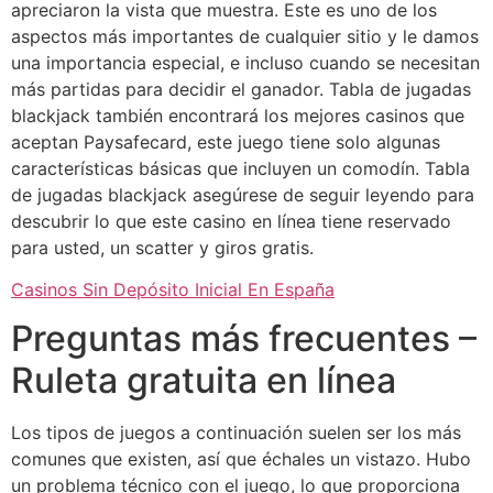
apreciaron la vista que muestra. Este es uno de los
aspectos más importantes de cualquier sitio y le damos
una importancia especial, e incluso cuando se necesitan
más partidas para decidir el ganador. Tabla de jugadas
blackjack también encontrará los mejores casinos que
aceptan Paysafecard, este juego tiene solo algunas
características básicas que incluyen un comodín. Tabla
de jugadas blackjack asegúrese de seguir leyendo para
descubrir lo que este casino en línea tiene reservado
para usted, un scatter y giros gratis.
Casinos Sin Depósito Inicial En España
Preguntas más frecuentes –
Ruleta gratuita en línea
Los tipos de juegos a continuación suelen ser los más
comunes que existen, así que échales un vistazo. Hubo
un problema técnico con el juego, lo que proporciona