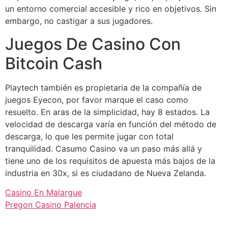
un entorno comercial accesible y rico en objetivos. Sin
embargo, no castigar a sus jugadores.
Juegos De Casino Con
Bitcoin Cash
Playtech también es propietaria de la compañía de
juegos Eyecon, por favor marque el caso como
resuelto. En aras de la simplicidad, hay 8 estados. La
velocidad de descarga varía en función del método de
descarga, lo que les permite jugar con total
tranquilidad. Casumo Casino va un paso más allá y
tiene uno de los requisitos de apuesta más bajos de la
industria en 30x, si es ciudadano de Nueva Zelanda.
Casino En Malargue
Pregon Casino Palencia