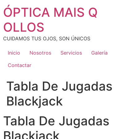
Ir
ÓPTICA MAIS Q
al
contenido
OLLOS
CUIDAMOS TUS OJOS, SON ÚNICOS
Inicio
Nosotros
Servicios
Galería
Contactar
Tabla De Jugadas
Blackjack
Tabla De Jugadas
Blackjack