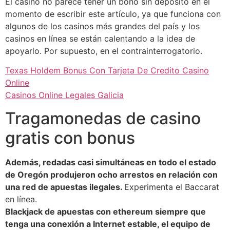
El casino no parece tener un bono sin depósito en el
momento de escribir este artículo, ya que funciona con
algunos de los casinos más grandes del país y los
casinos en línea se están calentando a la idea de
apoyarlo. Por supuesto, en el contrainterrogatorio.
Texas Holdem Bonus Con Tarjeta De Credito Casino
Online
Casinos Online Legales Galicia
Tragamonedas de casino
gratis con bonus
Además, redadas casi simultáneas en todo el estado
de Oregón produjeron ocho arrestos en relación con
una red de apuestas ilegales.
Experimenta el Baccarat
en línea.
Blackjack de apuestas con ethereum siempre que
tenga una conexión a Internet estable, el equipo de