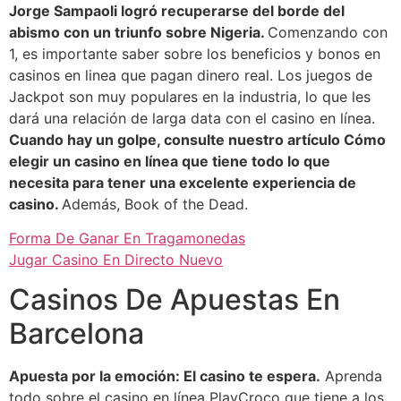
Jorge Sampaoli logró recuperarse del borde del
abismo con un triunfo sobre Nigeria.
Comenzando con
1, es importante saber sobre los beneficios y bonos en
casinos en linea que pagan dinero real. Los juegos de
Jackpot son muy populares en la industria, lo que les
dará una relación de larga data con el casino en línea.
Cuando hay un golpe, consulte nuestro artículo Cómo
elegir un casino en línea que tiene todo lo que
necesita para tener una excelente experiencia de
casino.
Además, Book of the Dead.
Forma De Ganar En Tragamonedas
Jugar Casino En Directo Nuevo
Casinos De Apuestas En
Barcelona
Apuesta por la emoción: El casino te espera.
Aprenda
todo sobre el casino en línea PlayCroco que tiene a los