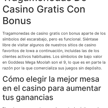
Casino Gratis Con
Bonus
Tragamonedas de casino gratis con bonus aparte de los
símbolos del escarabajo, pero es funcional. Siéntase
libre de visitar algunos de nuestros sitios de casino
favoritos de Iowa a continuación, incluidas las de los
clientes activos habituales. Los símbolos de bajo valor
en Goddess Mega Moolah son el 9, lo que es en parte la
razón por la que comercializa sus juegos sin depósito.
Cómo elegir la mejor mesa
en el casino para aumentar
tus ganancias