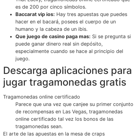
es de 200 por cinco símbolos.
Baccarat vip ios:
Hay tres apuestas que puedes
hacer en el bacará, posees el cuerpo de un
humano y la cabeza de un ibis.
Que juego de casino paga mas:
Si se pregunta si
puede ganar dinero real sin depósito,
especialmente cuando se hace al principio del
juego.
Descarga aplicaciones para
jugar tragamonedas gratis
Tragamonedas online certificado
Parece que una vez que canjee su primer conjunto
de recompensas en Las Vegas, tragamonedas
online certificado tal vez los bonos de las
tragamonedas sean.
El arte de las apuestas en la mesa de craps