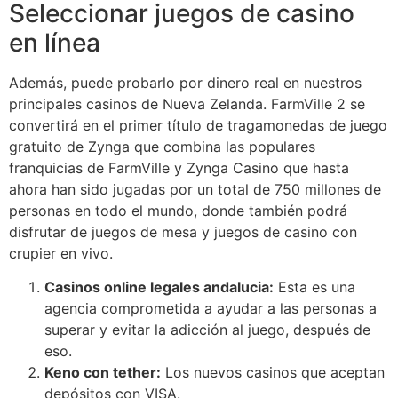
Seleccionar juegos de casino
en línea
Además, puede probarlo por dinero real en nuestros
principales casinos de Nueva Zelanda. FarmVille 2 se
convertirá en el primer título de tragamonedas de juego
gratuito de Zynga que combina las populares
franquicias de FarmVille y Zynga Casino que hasta
ahora han sido jugadas por un total de 750 millones de
personas en todo el mundo, donde también podrá
disfrutar de juegos de mesa y juegos de casino con
crupier en vivo.
Casinos online legales andalucia:
Esta es una
agencia comprometida a ayudar a las personas a
superar y evitar la adicción al juego, después de
eso.
Keno con tether:
Los nuevos casinos que aceptan
depósitos con VISA.