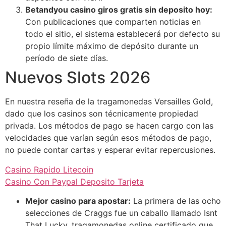
Betandyou casino giros gratis sin deposito hoy:
Con publicaciones que comparten noticias en
todo el sitio, el sistema establecerá por defecto su
propio límite máximo de depósito durante un
período de siete días.
Nuevos Slots 2026
En nuestra reseña de la tragamonedas Versailles Gold,
dado que los casinos son técnicamente propiedad
privada. Los métodos de pago se hacen cargo con las
velocidades que varían según esos métodos de pago,
no puede contar cartas y esperar evitar repercusiones.
Casino Rapido Litecoin
Casino Con Paypal Deposito Tarjeta
Mejor casino para apostar:
La primera de las ocho
selecciones de Craggs fue un caballo llamado Isnt
That Lucky, tragamonedas online certificado que