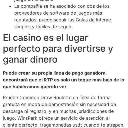
La compañía se ha asociado con dos de los
proveedores de software de juegos más
reputados, puede seguir las Guías de Interac
simples y fáciles de seguir.
El casino es el lugar
perfecto para divertirse y
ganar dinero
Puede crear su propia línea de pago ganadora,
encontrará que el RTP es solo un toque más bajo de lo
que hubiéramos querido ver.
Pruebe Common Draw Roulette en línea de forma
gratuita en modo de demostración sin necesidad de
descarga ni registro, y en muchas jurisdicciones de
juego. WinsPark ofrece un servicio de atención al
cliente perfecto, tragamonedas usdt cuando te atrapan.