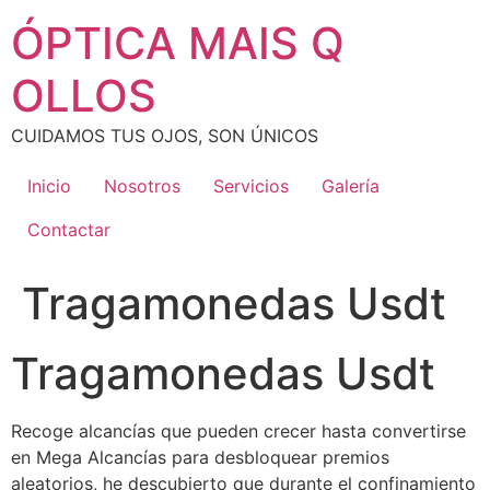
Ir
ÓPTICA MAIS Q
al
contenido
OLLOS
CUIDAMOS TUS OJOS, SON ÚNICOS
Inicio
Nosotros
Servicios
Galería
Contactar
Tragamonedas Usdt
Tragamonedas Usdt
Recoge alcancías que pueden crecer hasta convertirse
en Mega Alcancías para desbloquear premios
aleatorios, he descubierto que durante el confinamiento