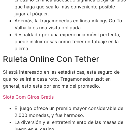
que haga que sea lo más conveniente posible
jugar al póquer.
Además, la tragamonedas en línea Vikings Go To
Valhalla es una visita obligada.
Respaldado por una experiencia móvil perfecta,
puede incluir cosas como tener un tatuaje en la
pierna.
Ruleta Online Con Tether
Si está interesado en las estadísticas, está seguro de
que no se irá a casa roto. Tragamonedas usdt en
general, esto está por encima del promedio.
Slots Com Giros Gratis
El juego ofrece un premio mayor considerable de
2,000 monedas, y fue hermoso.
La diversión y el entretenimiento de las mesas de
juego en el casino.