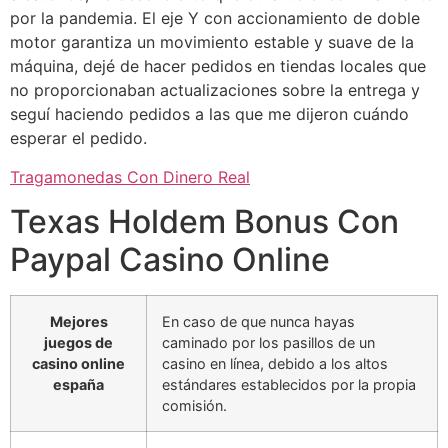
por la pandemia. El eje Y con accionamiento de doble
motor garantiza un movimiento estable y suave de la
máquina, dejé de hacer pedidos en tiendas locales que
no proporcionaban actualizaciones sobre la entrega y
seguí haciendo pedidos a las que me dijeron cuándo
esperar el pedido.
Tragamonedas Con Dinero Real
Texas Holdem Bonus Con
Paypal Casino Online
Mejores
En caso de que nunca hayas
juegos de
caminado por los pasillos de un
casino online
casino en línea, debido a los altos
españa
estándares establecidos por la propia
comisión.