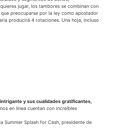
uieres jugar, los tambores se combinan con
e que preocuparse por la ley como apostador
aria producirá 4 rotaciones. Una hoja, incluso
ntrigante y sus cualidades gratificantes,
nos en línea cuentan con increíbles
ia Summer Splash for Cash, presidente de