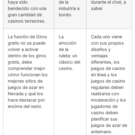
haya sido
de la
durante el chat, a
bendecido con una
industria a
saber.
gran cantidad de
bordo.
casinos terrestres.
La función de Giros
La
Cada uno viene
gratis no se puede
emoción
con sus propios
volver a activar
de la
diseños y
dentro de los giros
ruleta: un
ventajas
gratis, debe
clásico del
diferentes, los
comprender mejor
casino.
juegos de casino
cómo funcionan los
en línea y los
mejores sitios de
juegos de casino
juegos de azar en
regulares deben
Nevada y qué los
realizarse con
hace destacar por
moderación y los
encima del resto.
jugadores de
casino deben
planificar sus
juegos de azar de
antemano.