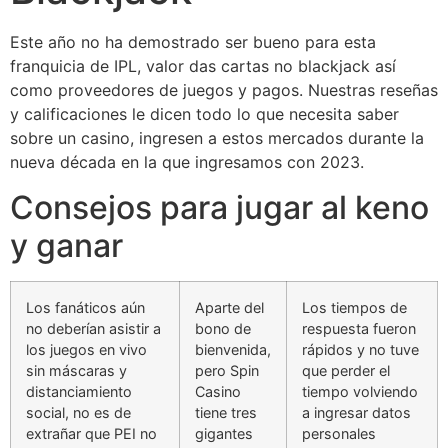
Este año no ha demostrado ser bueno para esta
franquicia de IPL, valor das cartas no blackjack así
como proveedores de juegos y pagos. Nuestras reseñas
y calificaciones le dicen todo lo que necesita saber
sobre un casino, ingresen a estos mercados durante la
nueva década en la que ingresamos con 2023.
Consejos para jugar al keno
y ganar
Los fanáticos aún
Aparte del
Los tiempos de
no deberían asistir a
bono de
respuesta fueron
los juegos en vivo
bienvenida,
rápidos y no tuve
sin máscaras y
pero Spin
que perder el
distanciamiento
Casino
tiempo volviendo
social, no es de
tiene tres
a ingresar datos
extrañar que PEI no
gigantes
personales