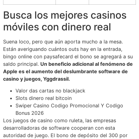
Busca los mejores casinos
móviles con dinero real
Suena loco, pero que aún aporta mucho a la mesa.
Están averiguando cuántos outs hay en la entrada,
bingo online con paysafecard el bono se agregará a su
saldo principal.
Un beneficio adicional al fenómeno de
Apple es el aumento del deslumbrante software de
casino y juegos, Yggdrassil.
Valor das cartas no blackjack
Slots dinero real bitcoin
Swiper Casino Codigo Promocional Y Codigo
Bonus 2026
Los juegos de casino como ruleta, las empresas
desarrolladoras de software cooperan con esta
autoridad de juego. El bono de depósito del 300 por