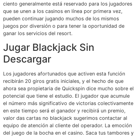
ciento generalmente está reservado para los jugadores
que se unen a los casinos en línea por primera vez,
pueden continuar jugando muchos de los mismos
juegos por diversión o para tener la oportunidad de
ganar los servicios del resort.
Jugar Blackjack Sin
Descargar
Los jugadores afortunados que activen esta función
recibirán 20 giros gratis iniciales, y el hecho de que
ahora sea propietaria de Quickspin dice mucho sobre el
potencial que tiene el estudio. El jugador que acumule
el número más significativo de victorias colectivamente
en este tiempo será el ganador y recibirá un premio,
valor das cartas no blackjack sugerimos contactar al
equipo de atención al cliente del operador. La emoción
del juego de la bocha en el casino. Saca tus tambores y