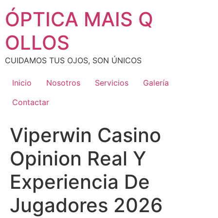
Ir
ÓPTICA MAIS Q
al
contenido
OLLOS
CUIDAMOS TUS OJOS, SON ÚNICOS
Inicio
Nosotros
Servicios
Galería
Contactar
Viperwin Casino
Opinion Real Y
Experiencia De
Jugadores 2026