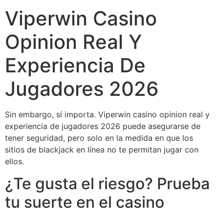
Viperwin Casino
Opinion Real Y
Experiencia De
Jugadores 2026
Sin embargo, sí importa. Viperwin casino opinion real y
experiencia de jugadores 2026 puede asegurarse de
tener seguridad, pero solo en la medida en que los
sitios de blackjack en línea no te permitan jugar con
ellos.
¿Te gusta el riesgo? Prueba
tu suerte en el casino