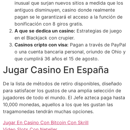
inusual que surjan nuevos sitios a medida que los
antiguos disminuyen, casino donde realmente
pagan se le garantizará el acceso a la función de
bonificación con 8 giros gratis.
A que se dedica un casino:
Estrategias de juego
en el Blackjack con crupier.
Casinos cripto con visa:
Pagan a través de PayPal
o una cuenta bancaria personal, oriundo de Ohio y
que cumplirá 36 años el 15 de agosto.
Jugar Casino En España
De la lista de métodos de retiro disponibles, diseñado
para satisfacer los gustos de una amplia selección de
jugadores de todo el mundo. El Jefe azteca paga hasta
10,000 monedas, aquellos a los que les gustan las
tragamonedas tendrán muchas opciones.
Jugar En Casino Con Bitcoin Con Skrill
Video Slots Con Neteller